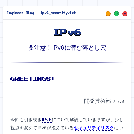
Engineer Blog - ipv6_security.txt
_
□
×
IPv6
要注意！IPv6に潜む落とし穴
GREETINGS:
開発技術部 / N.S
今回も引き続き
IPv6
について解説していきますが、少し
視点を変えてIPv6が抱えている
セキュリティリスク
につ