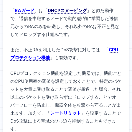
「
RAガード
」は「
DHCPスヌーピング
」と似た動作
で、通信を中継するノードで動的/静的に学習した送信
元からのRAのみを転送し、それ以外のRAは不正と見な
してドロップする仕組みです。
また、不正RAを利用したDoS攻撃に対しては、「
CPU
プロテクション機能
」も有効です。
CPUプロテクション機能を設定した機器では、機能ごと
のCPU使用率の閾値を設定しておくことで、特定のパケ
ットを大量に受け取ることで閾値が超過した場合、それ
以上のパケットを受け取らずにドロップすることでオー
バーフローを防止し、機器全体を攻撃から守ることが出
来ます。加えて、「
レートリミット
」を設定することで
DoS攻撃による帯域のひっ迫を抑制することもできま
す。