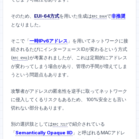
そのため、
EUI-64方式
を用いた生成は
で
非推奨
RFC 8064
となりました。
そこで「
一時IPv6アドレス
」を用いてネットワークに接
続されるたびにインターフェースIDが変わるという方式
(
)が考案されましたが、これは定期的にアドレス
RFC 4941
が変わってしまう場合があり、管理の手間が増えてしま
うという問題点もあります。
攻撃者がアドレスの匿名性を逆手に取ってネットワーク
に侵入してくるリスクもあるため、 100%安全とも言い
切れない部分もあります。
別の選択肢としては
で紹介されている
RFC 7217
「
Semantically Opaque IID
」と呼ばれるMACアドレ