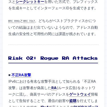
スと
シークレットキー
を用いた方式で、プレフィックス
を生成キーとしてインターフェースIDを生成できます。
と
、どちらがベストプラクティスかにつ
RFC 4941
RFC 7217
いての結論はまだ出ていないようなので、アドレス自動
生成の安全性と可用性の間には課題が残されています。
Risk 02: Rogue RA Attacks
■
不正RA攻撃
IPv6における有名な攻撃手法として知られる「不正RA
攻撃」は攻撃者が偽装した
RA
(ルータ広告)をネットワ
ークに流し、偽装サーバのアドレスを
ゲートウェイ
情報
として告知することで、通信の妨害や
盗聴
を行えてしま