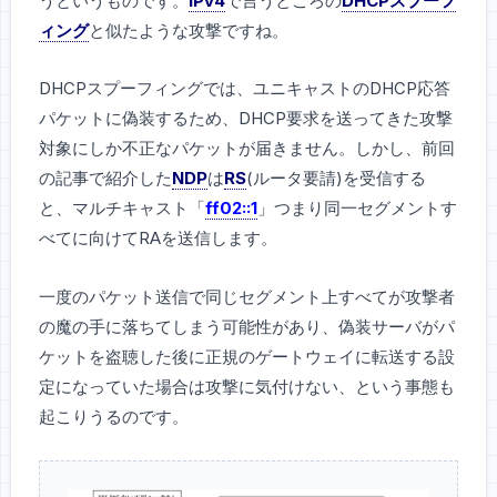
うというものです。
IPv4
で言うところの
DHCPスプーフ
ィング
と似たような攻撃ですね。
DHCPスプーフィングでは、ユニキャストのDHCP応答
パケットに偽装するため、DHCP要求を送ってきた攻撃
対象にしか不正なパケットが届きません。しかし、前回
の記事で紹介した
NDP
は
RS
(ルータ要請)を受信する
と、マルチキャスト「
ff02::1
」つまり同一セグメントす
べてに向けてRAを送信します。
一度のパケット送信で同じセグメント上すべてが攻撃者
の魔の手に落ちてしまう可能性があり、偽装サーバがパ
ケットを盗聴した後に正規のゲートウェイに転送する設
定になっていた場合は攻撃に気付けない、という事態も
起こりうるのです。