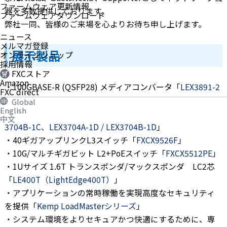
ファームウェア更新情報
器を多数提供しております。
ファームウェアダウンロード
弊社一同、皆様のご来場を心よりお待ち申し上げます。
ニュース
メルマガ登録
展示製品
オンラインショップ
採用情報
FXCストア
Amazon
・100GBASE-R (QSFP28) メディアコンバータ「
LEX3891-2
FXC direct
QF
」
Global
English
・CWDM・DWDMフィルタモジュール「
LEX3704A-1C / LEX
中文
」
3704B-1C、LEX3704A-1D / LEX3704B-1D
・40ギガアップリンクL3スイッチ「
FXCX9526F
」
・10G/マルチギガビット L2+PoEスイッチ「
FXCX5512PE
」
・1Uサイズ 1.6T トランスポンダ/マックスポンダ LC2芯
「
LE400T（LightEdge400T）
」
・アプリケーションの常時稼働を実現高度なセキュリティ
を提供「
Kemp LoadMasterシリーズ
」
・システム環境をよりセキュアかつ快適にするために、専