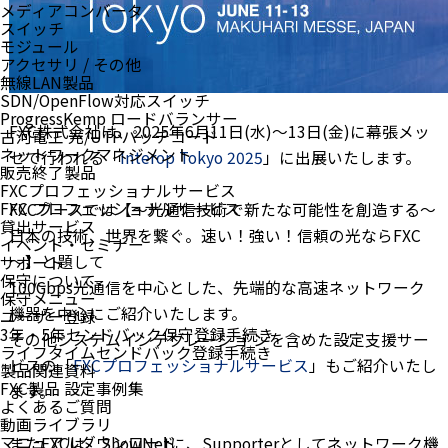
メディアコンバータ
スイッチ
モジュール
アクセサリ / その他
無線LAN製品
SDN/OpenFlow対応スイッチ
ProgressKemp ロードバランサー
FXC株式会社は、2025年6月11日(水)～13日(金)に幕張メッ
古河電工 光/UTPパッチコード
ネットワークマネジメント
セで行われる「
Interop Tokyo 2025
」に出展いたします。
販売終了製品
FXCプロフェッショナルサービス
FXC プロフェッショナルサービス
FXCブースでは【～光通信技術で新たな可能性を創造する～
貸出サービス
日本の技術、世界を繋ぐ。速い！強い！信頼の光ならFXC
イベント・セミナー
～】と題して
サポート
保守について
100Gbps光通信を中心とした、先端的な高速ネットワーク
保守メニュー
機器を中心にご紹介いたします。
ユーザー登録
3年・5年センドバック保守登録手続き
その他システムインテグレーショ ンを含めた設定支援サー
ライフタイムセンドバック登録手続き
ビスの「
FXCプロフェッショナルサービス
」もご紹介いたし
製品関連資料
FXC製品 設定事例集
ます。
よくあるご質問
動画ライブラリ
マニュアルダウンロード
またFXCは、ShowNetに、Supporterとしてネットワーク機