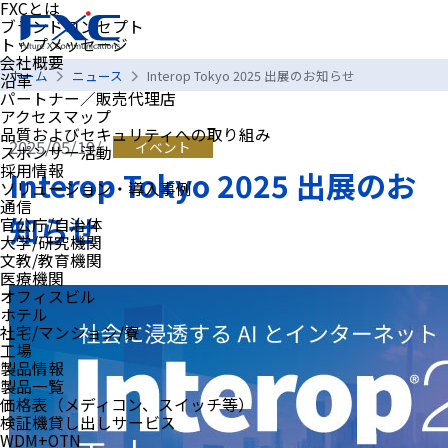
FXCとは
ブランドコンセプト
トップメッセージ
会社概要
ホーム
ニュース
Interop Tokyo 2025 出展のお知らせ
沿革
パートナー／販売代理店
アクセスマップ
品質およびセキュリティへの取り組み
2025/05/19/
イベント
スポンサー活動
採用情報
Interop Tokyo 2025 出展のお
ソリューション・導入事例
通信
知らせ
官公庁/自治体
大学/研究機関
文教/教育機関
医療機関
オフィスビル
ホテル
社宅/マンション/寮
工場
製品情報
製品一覧
価格表（メディコン、スイッチ等）
検証機貸し出しサービス
WDM+OTN